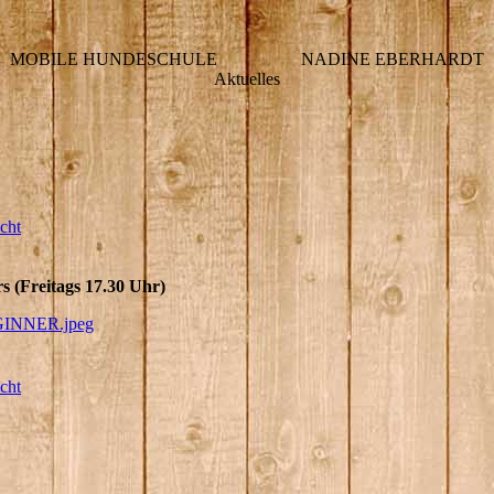
MOBILE HUNDESCHULE NADINE EBERHARDT
Aktuelles
cht
(Freitags 17.30 Uhr)
INNER.jpeg
cht